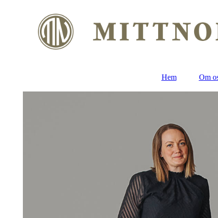
Hem
Om o